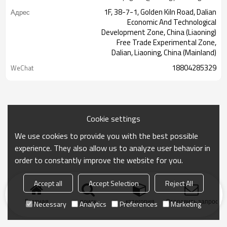
1F, 38-7-1, Golden Kiln Road, Dalian
Адрес
Economic And Technological
Development Zone, China (Liaoning)
Free Trade Experimental Zone,
Dalian, Liaoning, China (Mainland)
18804285329
WeChat
Cookie settings
We use cookies to provide you with the best possible
experience. They also allow us to analyze user behavior in
order to constantly improve the website for you.
Accept all
Accept Selection
Reject All
Главная
поиск
категория
Отправить запрос
Necessary
Analytics
Preferences
Marketing