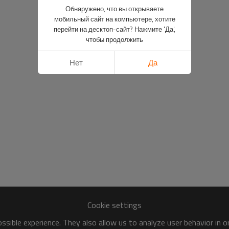
Обнаружено, что вы открываете
мобильный сайт на компьютере, хотите
перейти на десктоп-сайт? Нажмите 'Да',
чтобы продолжить
Нет
Да
Cookie settings
sible experience. They also allow us to analyze user behavior in 