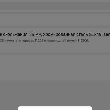
скольжения, 25 мм, хромированная сталь GCR15, зе
, чугунного корпуса F 206 и переходной втулки H2306.