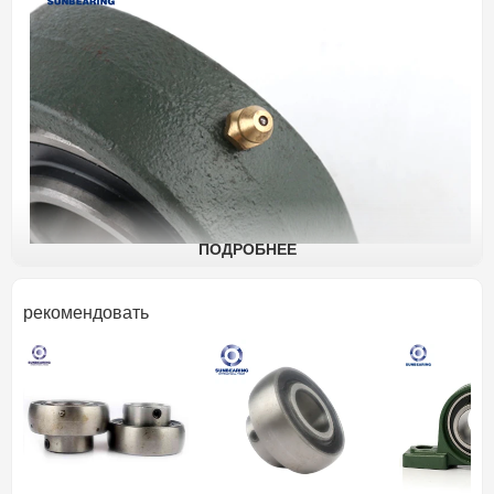
ПОДРОБНЕЕ
рекомендовать
наименование
Опорный подшипник скольже
товара
Подушка блок
Состав
Морские котики
подшипников
Диаметр
30
мм
Тип отверстия
отверстия