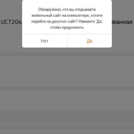
Обнаружено, что вы открываете
мобильный сайт на компьютере, хотите
CT204 Зеленый 20 * 89 * 31 мм Хромированная 
перейти на десктоп-сайт? Нажмите 'Да',
чтобы продолжить
Нет
Да