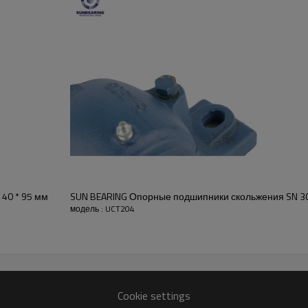
Опорный подшипник
U
 блок подшипников
Морские котики
20
мм
Тип отверстия
89
мм
Тип обязанности
31
мм
Диапазон рабочих темпе
ом
Сталь
,
углерод
Сталь
,
Тип смазки:
авеющий
Сталь
жавеющая сталь и т. Д.
Серии:
SO9001
: 2008
Особенности
зеленый
Несущая конструкц
Один
Вес
40 * 95 мм
SUN BEARING Опорные подшипники скольжения SN 309 
2 C0 C3 C4 C5
Толерантность
модель : UCT204
Cookie settings