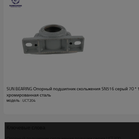
наименование товара
S
тр
ucture
Подушка
Диаметр отверстия
Наружный диаметр
ширина
Пластиковые;
Хр
материал
нерж
клеть
GCR 15, нер
сертификат
I
Цвет
Количество рядов
SUN BEARING Опорный подшипник скольжения SN516 серый 70 * 1
просвет
C
хромированная сталь
модель : UCT204
Ключевые слова
Опорный подшипник скольжения подушки серии UCT200