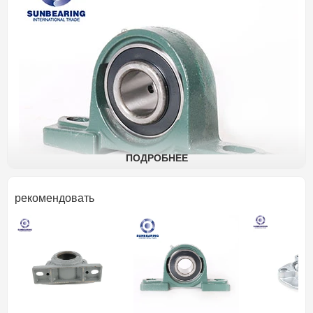
ПОДРОБНЕЕ
рекомендовать
наименование
Опорный подшипник скольже
товара
Подушка блок
Состав
Морские котики
подшипников
Диаметр
50
мм
Тип отверстия
отверстия