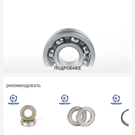
ПОДРОБНЕЕ
рекомендовать
Шарикоподшипник радиальный 6
Спецификация
Дизайн Единицы
метрический
Состав
Мяч
Подшипник
Веса
0.0121kgs
Материал клетки
Стальная клетка. Мед