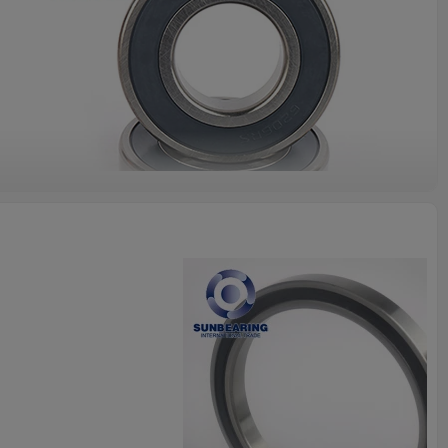
метрический
Мяч
Подшипник
0.199kgs
клетка. Медная клетка. Нейлоновая клетка
Хромированная сталь GCR15
Стальной шар